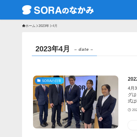
ホーム
2023年
4月
2023年4月
– date –
20
SORAの日常
4月
グは半
式は
20