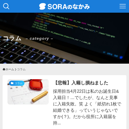
コラム
– category –
ホーム
コラム
【悲報】入籍し損ねました
コラム
採用担当4月22日は私のお誕生日&
入籍日！…でしたが、なんと見事
に入籍失敗。笑 よく「紙切れ1枚で
結婚できる」っていうじゃないで
すか(？)。だから役所に入籍届を
持...