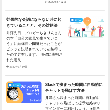
2022年4月22日
効果的な会議にならない時に起
コラム
きていることと、その対処法
井澤先日、ブロガーちきりんさん
の本「自分の意見で生きていこ
う」に結構長い間謎だったことが
ピシッと説明されていて超納得し
たので共有します。 明確に表明さ
れた意見...
2022年3月10日
Slackで決まった時間に自動的に
コラム
チャットを飛ばす方法
井澤さん決まった時間に自動的に
チャットを飛ばして提示連絡やリ
マインダーに利用しよう。 ■参考