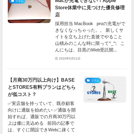
Macが充電できない！Apple
コラム
Store休業中に見つけた優良修理
店
採用担当 MacBook proの充電がで
きなくなっちゃった。。 新しくサ
イトを立ち上げた直後でやること
山積みのこんな時に限って^_^; こ
んにちは、目黒のWeb受託開...
2020年5月21日
【月商30万円以上向け】BASE
コラム
とSTORES有料プランはどちら
が低コスト？
✅実店舗を持っていて、既存顧客
向けに通販を始めたい ✅通販を開
始すれば、通販での月商30万円以
上は優に見込める 前回の記事で
は、すぐに開設できWebに疎くて