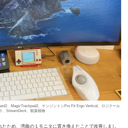
d2、MagicTrackpad2、ケンジントンPro Fit Ergo Vertical、ロジクール
ラ、StreamDeck、観葉植物
れたため、湾曲の１モニタに置き換えたことで改善しまし