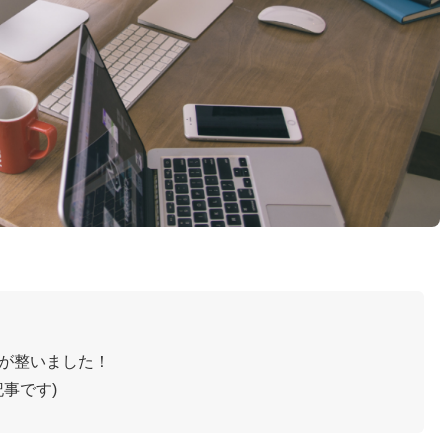
。
境が整いました！
記事です)