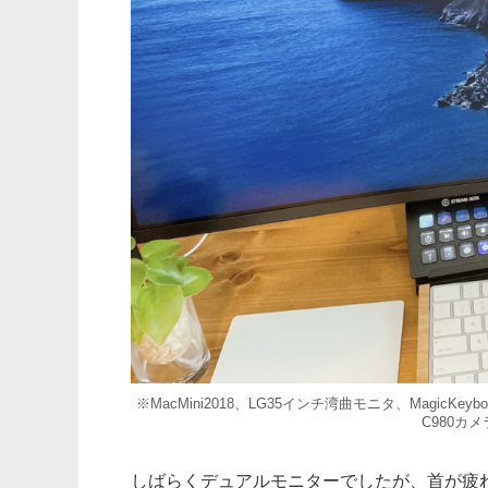
※MacMini2018、LG35インチ湾曲モニタ、MagicKeyboar
C980カメ
しばらくデュアルモニターでしたが、首が疲