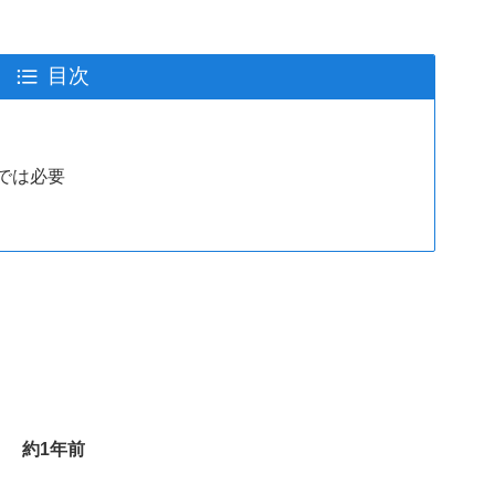
目次
では必要
約1年前