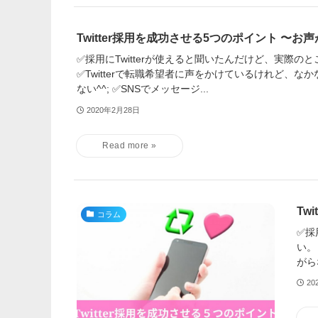
Twitter採用を成功させる5つのポイント 〜お
✅採用にTwitterが使えると聞いたんだけど、実際の
✅Twitterで転職希望者に声をかけているけれど、な
ない^^; ✅SNSでメッセージ...
2020年2月28日
Tw
コラム
✅採
い。
がらな
20