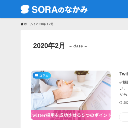
ホーム
2020年
2月
2020年2月
– date –
Tw
コラム
✅採
い。
がら
20