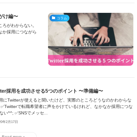
声がけ編〜
コラム
ところがわからない。
かなか採用につながら
itter採用を成功させる5つのポイント 〜準備編〜
用にTwitterが使えると聞いたけど、実際のところどうなのかわからな
 ✅Twitterで転職希望者に声をかけているけれど、なかなか採用につな
い^^; ✅SNSでメッセ...
20年2月17日