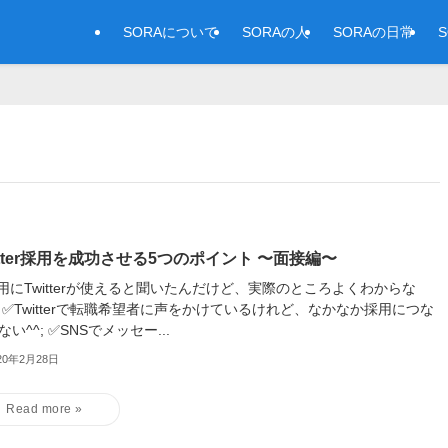
SORAについて
SORAの人
SORAの日常
itter採用を成功させる5つのポイント 〜面接編〜
用にTwitterが使えると聞いたんだけど、実際のところよくわからな
 ✅Twitterで転職希望者に声をかけているけれど、なかなか採用につな
ない^^; ✅SNSでメッセー...
20年2月28日