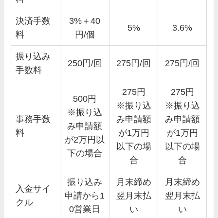
決済手数
3%＋40
5%
3.6%
料
円/個
振り込み
250円/回
275円/回
275円/回
手数料
275円
275円
500円
※振り込
※振り込
※振り込
事務手数
み申請額
み申請額
み申請額
料
が1万円
が1万円
が2万円以
以下の場
以下の場
下の場合
合
合
振り込み
月末締め
月末締め
入金サイ
申請から1
翌月末払
翌月末払
クル
0営業日
い
い