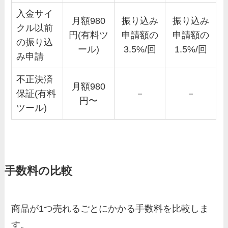
入金サイ
月額980
振り込み
振り込み
クル以前
円(有料ツ
申請額の
申請額の
の振り込
ール)
3.5%/回
1.5%/回
み申請
不正決済
月額980
保証(有料
－
－
円〜
ツール)
手数料の比較
商品が1つ売れるごとにかかる手数料を比較しま
す。