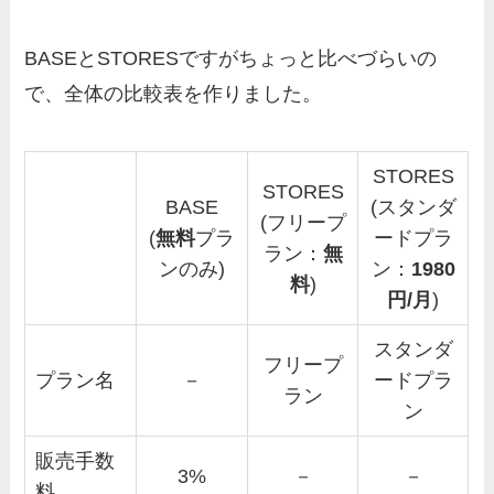
BASEとSTORESですがちょっと比べづらいの
で、全体の比較表を作りました。
STORES
STORES
BASE
(スタンダ
(フリープ
(
無料
プラ
ードプラ
ラン：
無
ンのみ)
ン：
1980
料
)
円/月
)
スタンダ
フリープ
プラン名
－
ードプラ
ラン
ン
販売手数
3%
－
－
料