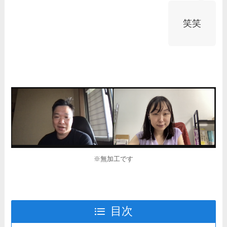
笑笑
※無加工です
目次