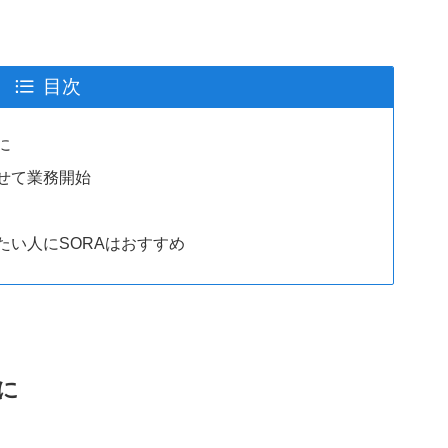
目次
に
せて業務開始
たい人にSORAはおすすめ
に